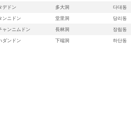
タデドン
多大洞
다대동
タンニドン
堂里洞
당리동
チャンニムドン
長林洞
장림동
ハダンドン
下端洞
하단동