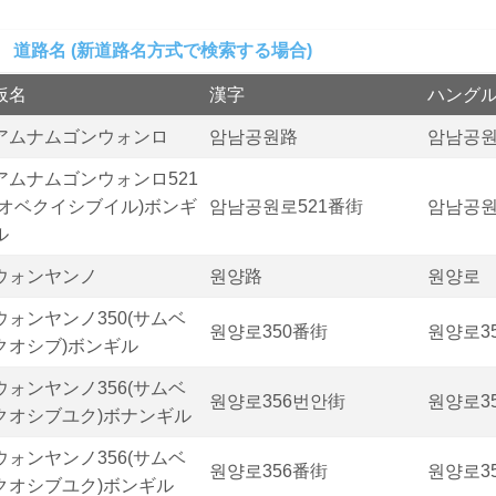
道路名 (新道路名方式で検索する場合)
仮名
漢字
ハング
アムナムゴンウォンロ
암남공원路
암남공
アムナムゴンウォンロ521
(オベクイシブイル)ボンギ
암남공원로521番街
암남공원
ル
ウォンヤンノ
원양路
원양로
ウォンヤンノ350(サムベ
원양로350番街
원양로3
クオシブ)ボンギル
ウォンヤンノ356(サムベ
원양로356번안街
원양로3
クオシブユク)ボナンギル
ウォンヤンノ356(サムベ
원양로356番街
원양로3
クオシブユク)ボンギル