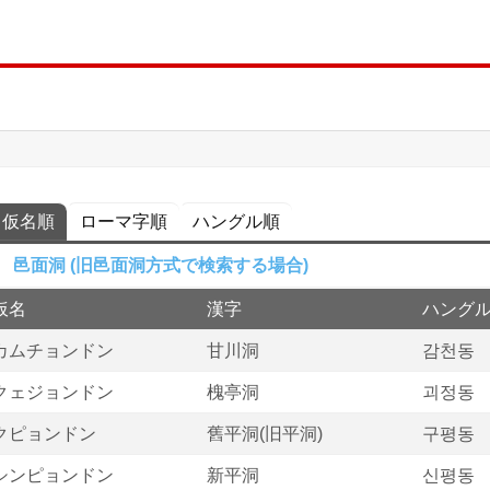
仮名順
ローマ字順
ハングル順
邑面洞 (旧邑面洞方式で検索する場合)
仮名
漢字
ハング
カムチョンドン
甘川洞
감천동
クェジョンドン
槐亭洞
괴정동
クピョンドン
舊平洞(旧平洞)
구평동
シンピョンドン
新平洞
신평동