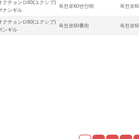
オクチョンロ60(ユクシブ)
옥천로60번안街
옥천로6
ボナンギル
オクチョンロ60(ユクシブ)
옥천로60番街
옥천로6
ボンギル