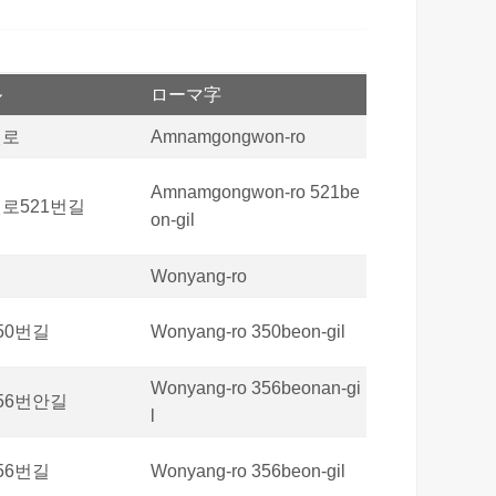
ル
ローマ字
원로
Amnamgongwon-ro
Amnamgongwon-ro 521be
로521번길
on-gil
Wonyang-ro
50번길
Wonyang-ro 350beon-gil
Wonyang-ro 356beonan-gi
56번안길
l
56번길
Wonyang-ro 356beon-gil