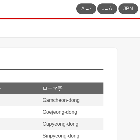
A→
→A
JPN
A
A
ル
ローマ字
Gamcheon-dong
Goejeong-dong
Gupyeong-dong
Sinpyeong-dong