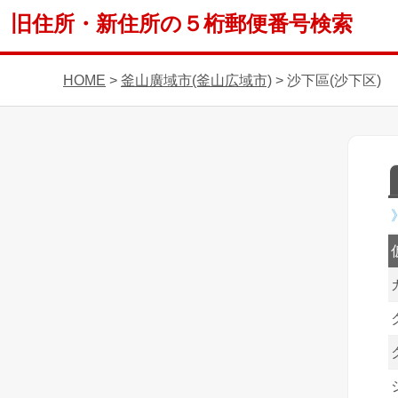
旧住所・新住所の５桁郵便番号検索
HOME
>
釜山廣域市(釜山広域市)
> 沙下區(沙下区)